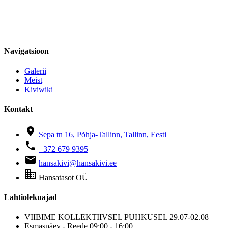
Navigatsioon
Galerii
Meist
Kiviwiki
Kontakt
location_on
Sepa tn 16, Põhja-Tallinn, Tallinn, Eesti
phone
+372 679 9395
email
hansakivi@hansakivi.ee
business
Hansatasot OÜ
Lahtiolekuajad
VIIBIME KOLLEKTIIVSEL PUHKUSEL 29.07-02.08
Esmaspäev - Reede
09:00 - 16:00