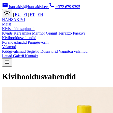
email
phone
hansakivi@hansakivi.ee
+372 679 9395
light_mode
|
RU
|
FI
|
ET
|
EN
HANSAKIVI
Meist
Kivist töötasapinnad
Kvarts
Keraamika
Marmor
Graniit
Terrazzo
Paekivi
Kivihooldusvahendid
Põrandaplaadid
Päringuvorm
Valamud
Köögivalamud
Segistid
Dosaatorid
Vannitoa valamud
Lauad
Galerii
Kontakt
menu
Kivihooldusvahendid