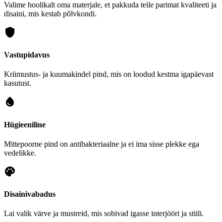
Valime hoolikalt oma materjale, et pakkuda teile parimat kvaliteeti ja
disaini, mis kestab põlvkondi.
shield
Vastupidavus
Kriimustus- ja kuumakindel pind, mis on loodud kestma igapäevast
kasutust.
water_drop
Hügieeniline
Mittepoorne pind on antibakteriaalne ja ei ima sisse plekke ega
vedelikke.
palette
Disainivabadus
Lai valik värve ja mustreid, mis sobivad igasse interjööri ja stiili.